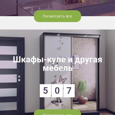
Посмотреть все
Шкафы-купе и другая
мебель
5
0
7