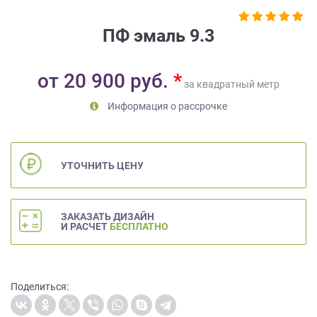
на
обработку
ПФ эмаль 9.3
персональных
данных
,
а
от
20 900
руб.
*
также
за квадратный метр
Согласие
Информация о рассрочке
на
обработку
персональных
данных
УТОЧНИТЬ ЦЕНУ
метрическими
программами
в
ЗАКАЗАТЬ ДИЗАЙН
порядке
И РАСЧЕТ
БЕСПЛАТНО
и
на
условиях
Политики
Поделиться:
обработки
персональных