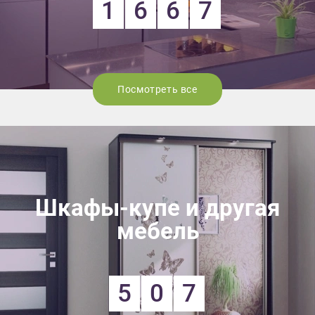
1
6
6
7
Посмотреть все
Шкафы-купе и другая
мебель
5
0
7