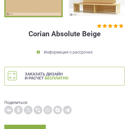
на
обработку
персональных
данных
,
а
Corian Absolute Beige
также
Согласие
на
Информация о рассрочке
обработку
персональных
данных
метрическими
ЗАКАЗАТЬ ДИЗАЙН
программами
И РАСЧЕТ
БЕСПЛАТНО
в
порядке
и
на
Поделиться:
условиях
Политики
обработки
персональных