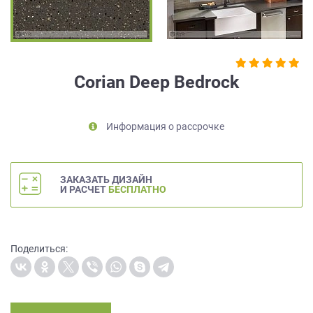
на
обработку
персональных
данных
,
а
Corian Deep Bedrock
также
Согласие
на
Информация о рассрочке
обработку
персональных
данных
метрическими
ЗАКАЗАТЬ ДИЗАЙН
программами
И РАСЧЕТ
БЕСПЛАТНО
в
порядке
и
на
Поделиться:
условиях
Политики
обработки
персональных