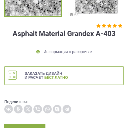
на
обработку
персональных
данных
,
а
Asphalt Material Grandex A-403
также
Согласие
на
Информация о рассрочке
обработку
персональных
данных
метрическими
ЗАКАЗАТЬ ДИЗАЙН
программами
И РАСЧЕТ
БЕСПЛАТНО
в
порядке
и
на
Поделиться:
условиях
Политики
обработки
персональных