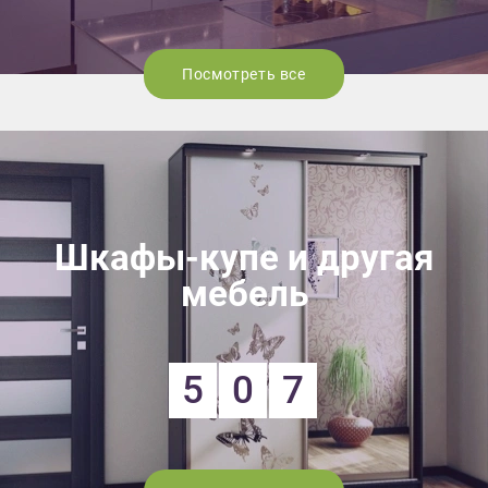
Посмотреть все
Шкафы-купе и другая
мебель
5
0
7