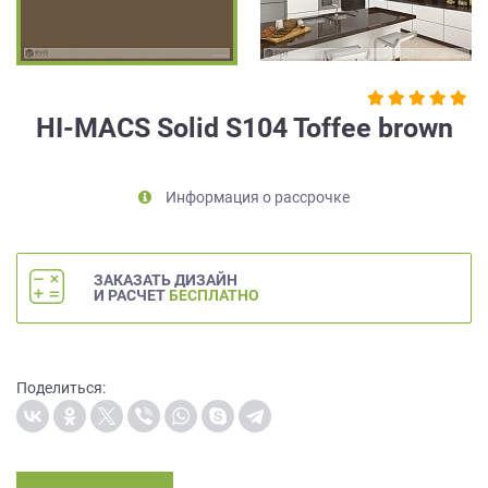
на
обработку
персональных
данных
,
а
HI-MACS Solid S104 Toffee brown
также
Согласие
на
Информация о рассрочке
обработку
персональных
данных
метрическими
ЗАКАЗАТЬ ДИЗАЙН
программами
И РАСЧЕТ
БЕСПЛАТНО
в
порядке
и
на
Поделиться:
условиях
Политики
обработки
персональных