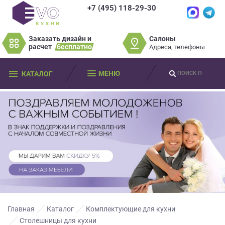
+7 (495) 118-29-30
×
×
Нет времени?
Салоны
Заказать дизайн и
Не нашли нужную
Пробки? Наши
расчет
бесплатно
Адреса, телефоны
модель или фасад
салоны далеко от
Оставьте
мебели?
МЕНЮ
КАТАЛОГ
вас?
ваши
контактные
Разработаем и изготовим мебель
данные
Дизайнер приедет к вам, замерит
любой сложности! Возможно
изготовление образца модели перед
помещение, подготовит дизайн-проект
заказом
Мы
и предоставит чертежи для строителей
свяжемся
совершенно
БЕСПЛАТНО*
. Даже если
Что от вас требуется?
с
вы не купите мебель.
вами
*минимальная стоимость проекта от
в
Просто заполните форму и получите
качественную мебель не выходя из
150 000 т.р.
ближайшее
дома.
время
Что от вас требуется?
и
ответим
Главная
Каталог
Комплектующие для кухни
на
Столешницы для кухни
Просто заполните форму и получите