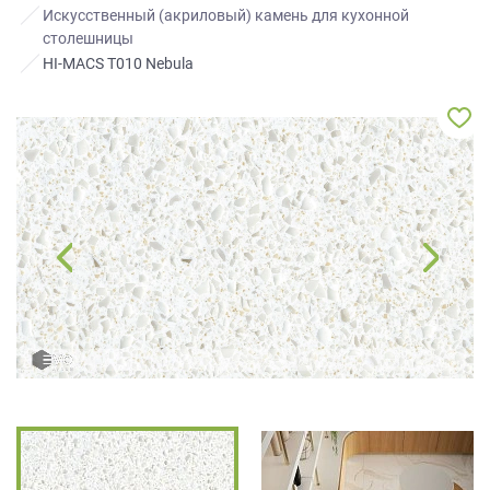
ЗАКАЗАТЬ РАСЧЕТ
все
качественную мебель не выходя из
Искусственный (акриловый) камень для кухонной
дома.
вопросы!
столешницы
Нажимая на кнопку “Отправить”, вы
HI-MACS T010 Nebula
принимаете условия
Политики
Ваше
конфиденциальности
имя
ПРИГЛАСИТЬ ДИЗАЙНЕРА
Ваш
Нажимая на кнопку "Отправить", вы
телефон*
даете
Согласие на обработку
персональных данных
, а также
Согласие на обработку персональных
данных метрическими программами
в
порядке и на условиях Политики
править
обработки персональных данных.
заявку
Нажимая
на
кнопку
"Отправить",
вы
даете
Согласие