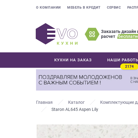
О КОМПАНИИ
МЕБЕЛЬ В КРЕДИТ
СЕРВИС
РАСП
Заказать дизайн 
расчет
бесплатн
Оставьте
ваши
контактные
КУХНИ НА ЗАКАЗ
НАШИ РАБОТ
данные
2174
Мы
свяжемся
с
вами
в
Главная
Каталог
Комплектующие д
ближайшее
Staron AL645 Aspen Lily
время
и
ответим
на