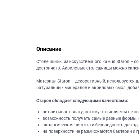
данных.
Описание
Столешницы из искусственного камня Staron – с
достоинств. Акриловые столешницы можно склеив
Материал Staron – декоративный, используется 
натуральных минералов и акриловых смол, добав
Старон обладает следующими качествами:
не впитывает влагу, потому что является не п
возможность получать самые разные формы, б
экологическая чистота и безвредность для зд
на поверхности не размножаются бактерии и г