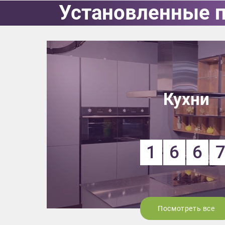
Установленные 
Приш
Кухни
Выездно
с образ
Нажим
1
6
6
Посмотреть все