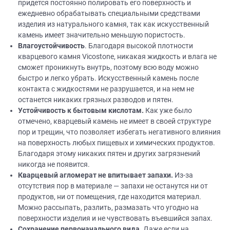
придется постоянно полировать его поверхность и
ежедневно обрабатывать специальными средствами
изделия из натурального камня, так как искусственный
камень имеет значительно меньшую пористость.
Влагоустойчивость
. Благодаря высокой плотности
кварцевого камня Vicostone, никакая жидкость и влага не
сможет проникнуть внутрь, поэтому всю воду можно
быстро и легко убрать. Искусственный камень после
контакта с жидкостями не разрушается, и на нем не
останется никаких грязных разводов и пятен.
Устойчивость к бытовым кислотам.
Как уже было
отмечено, кварцевый камень не имеет в своей структуре
пор и трещин, что позволяет избегать негативного влияния
на поверхность любых пищевых и химических продуктов.
Благодаря этому никаких пятен и других загрязнений
никогда не появится.
Кварцевый агломерат не впитывает запахи.
Из-за
отсутствия пор в материале — запахи не останутся ни от
продуктов, ни от помещения, где находится материал.
Можно рассыпать, разлить, размазать что угодно на
поверхности изделия и не чувствовать въевшийся запах.
Сохранение первоначального вида.
Даже если на