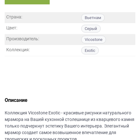
данных.
Страна:
Вьетнам
Цвет:
Серый
Производитель:
Vicostone
Коллекция:
Exotic
Описание
Коллекция Vicostone Exotic - красивые рисунки натурального
мрамора на Вашей кухонной столешнице из кварцевого камня
только подчеркнут эстетику Вашего интерьера. Элегантный
мрамор создает самое возвышенное впечатление для
творческих и роскошных проектов.