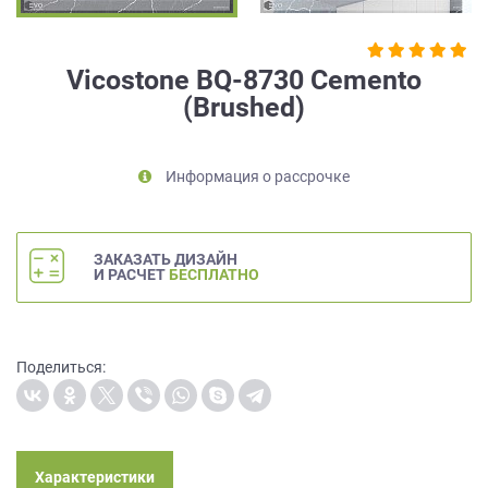
на
обработку
персональных
Vicostone BQ-8730 Cemento
данных
,
(Brushed)
а
также
Согласие
на
Информация о рассрочке
обработку
персональных
данных
ЗАКАЗАТЬ ДИЗАЙН
метрическими
И РАСЧЕТ
БЕСПЛАТНО
программами
в
порядке
и
Поделиться:
на
условиях
Политики
обработки
персональных
Характеристики