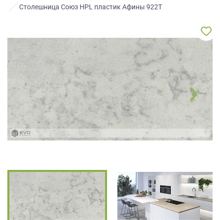
ЗАКАЗАТЬ РАСЧЕТ
все
качественную мебель не выходя из
Столешница Союз HPL пластик Афины 922Т
дома.
вопросы!
Нажимая на кнопку “Отправить”, вы
принимаете условия
Политики
Ваше
конфиденциальности
имя
ПРИГЛАСИТЬ ДИЗАЙНЕРА
Ваш
Нажимая на кнопку "Отправить", вы
телефон*
даете
Согласие на обработку
персональных данных
, а также
Согласие на обработку персональных
данных метрическими программами
в
порядке и на условиях Политики
править
обработки персональных данных.
заявку
Нажимая
на
кнопку
"Отправить",
вы
даете
Согласие