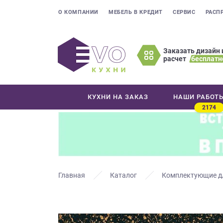
О КОМПАНИИ
МЕБЕЛЬ В КРЕДИТ
СЕРВИС
РАСП
Заказать дизайн 
расчет
бесплатн
Оставьте
ваши
контактные
КУХНИ НА ЗАКАЗ
НАШИ РАБОТ
данные
2174
Мы
свяжемся
с
вами
в
ближайшее
Главная
Каталог
Комплектующие д
время
и
ответим
на