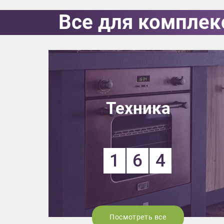
Все для комплек
Выездно
с образ
Нажим
Техника
1
6
4
Посмотреть все