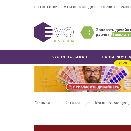
О КОМПАНИИ
МЕБЕЛЬ В КРЕДИТ
СЕРВИС
РАСП
Заказать дизайн 
расчет
бесплатн
Оставьте
ваши
контактные
КУХНИ НА ЗАКАЗ
НАШИ РАБОТ
данные
2174
Мы
свяжемся
с
вами
в
ближайшее
Главная
Каталог
Комплектующие д
время
и
ответим
на