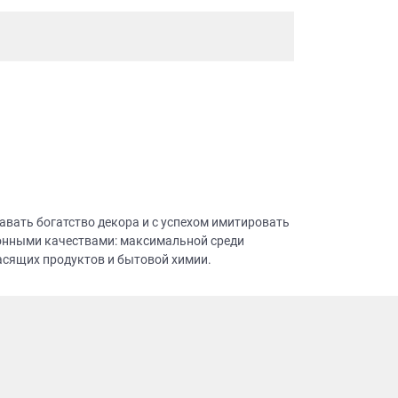
авать богатство декора и с успехом имитировать
онными качествами: максимальной среди
асящих продуктов и бытовой химии.