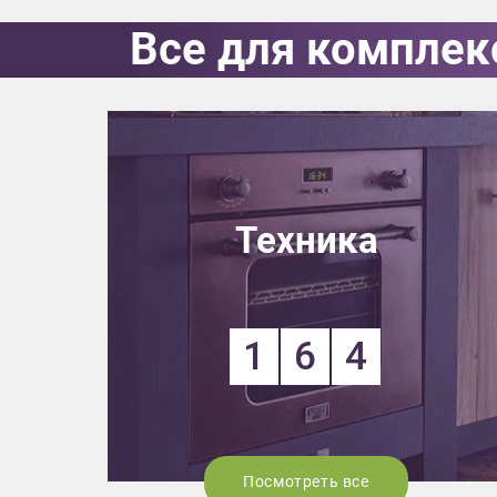
Все для комплек
Выездно
с образ
Нажим
Техника
1
6
4
Посмотреть все