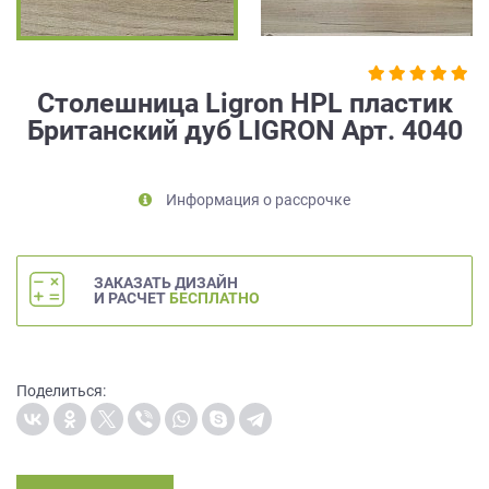
на
обработку
персональных
данных
,
Столешница Ligron HPL пластик
а
Британский дуб LIGRON Арт. 4040
также
Согласие
на
обработку
Информация о рассрочке
персональных
данных
метрическими
ЗАКАЗАТЬ ДИЗАЙН
программами
И РАСЧЕТ
БЕСПЛАТНО
в
порядке
и
на
Поделиться:
условиях
Политики
обработки
персональных