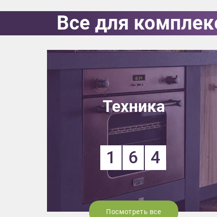
Все для комплек
Выездно
с образ
Нажим
Техника
1
6
4
Посмотреть все