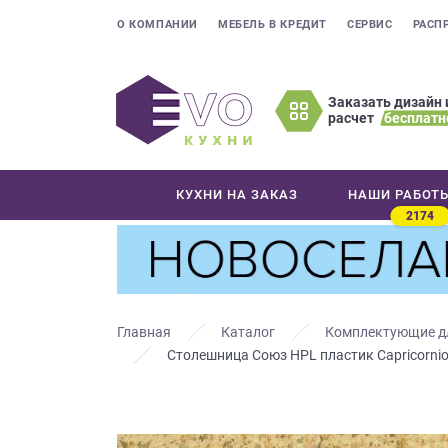
О КОМПАНИИ
МЕБЕЛЬ В КРЕДИТ
СЕРВИС
РАСП
Заказать дизайн 
расчет
бесплатн
Оставьте
ваши
контактные
КУХНИ НА ЗАКАЗ
НАШИ РАБОТ
данные
2174
Мы
свяжемся
с
вами
в
Главная
Каталог
Комплектующие д
ближайшее
Столешница Союз HPL пластик Capricornio
время
и
ответим
на