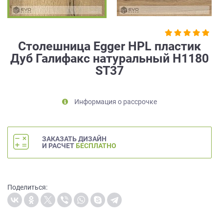
на
обработку
персональных
данных
,
Столешница Egger HPL пластик
а
Дуб Галифакс натуральный H1180
также
ST37
Согласие
на
обработку
персональных
Информация о рассрочке
данных
метрическими
программами
ЗАКАЗАТЬ ДИЗАЙН
в
И РАСЧЕТ
БЕСПЛАТНО
порядке
и
на
условиях
Поделиться:
Политики
обработки
персональных