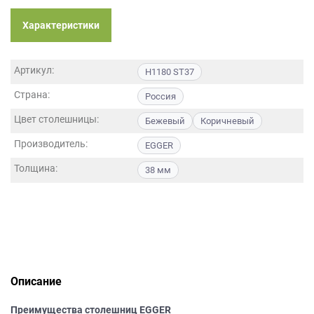
данных.
Характеристики
Артикул:
H1180 ST37
Страна:
Россия
Цвет столешницы:
Бежевый
Коричневый
Производитель:
EGGER
Толщина:
38 мм
Описание
Преимущества столешниц EGGER