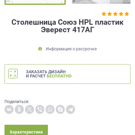
на
обработку
персональных
Столешница Союз HPL пластик
данных
,
Эверест 417AГ
а
также
Согласие
на
Информация о рассрочке
обработку
персональных
данных
ЗАКАЗАТЬ ДИЗАЙН
метрическими
И РАСЧЕТ
БЕСПЛАТНО
программами
в
порядке
и
Поделиться:
на
условиях
Политики
обработки
персональных
Характеристики