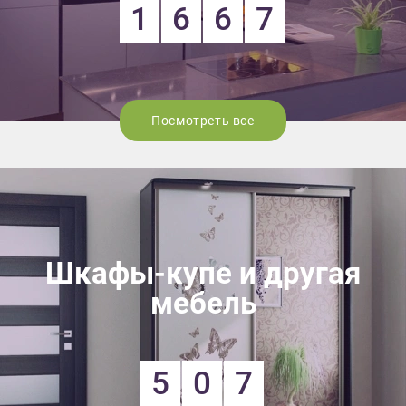
1
6
6
7
Посмотреть все
Шкафы-купе и другая
мебель
5
0
7