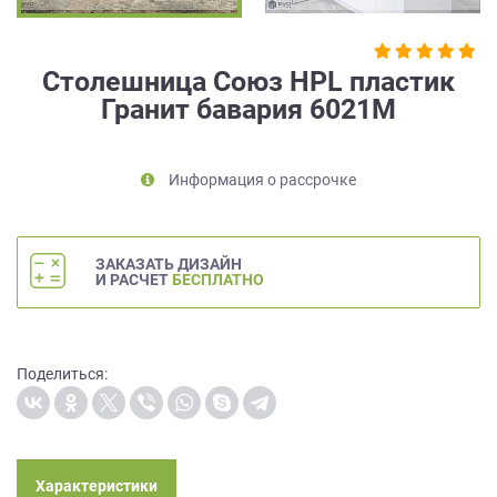
на
обработку
персональных
Столешница Союз HPL пластик
данных
,
Гранит бавария 6021М
а
также
Согласие
на
Информация о рассрочке
обработку
персональных
данных
ЗАКАЗАТЬ ДИЗАЙН
метрическими
И РАСЧЕТ
БЕСПЛАТНО
программами
в
порядке
и
Поделиться:
на
условиях
Политики
обработки
персональных
Характеристики