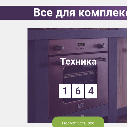
Все для комплек
Выездно
с образ
Нажим
Техника
1
6
4
Посмотреть все