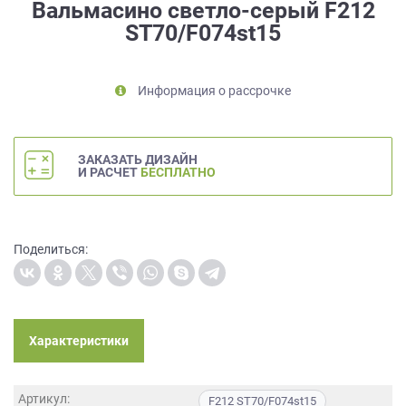
Вальмасино светло-серый F212
на
ST70/F074st15
обработку
персональных
данных
,
а
Информация о рассрочке
также
Согласие
на
ЗАКАЗАТЬ ДИЗАЙН
обработку
И РАСЧЕТ
БЕСПЛАТНО
персональных
данных
метрическими
программами
Поделиться:
в
порядке
и
на
условиях
Характеристики
Политики
обработки
персональных
Артикул:
F212 ST70/F074st15