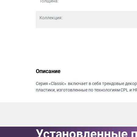
Толщина:
данных.
Коллекция:
Описание
Серия «Classic» включает в себя трендовые дек
пластики, изготовленные по технологиям CPL и H
Установленные 