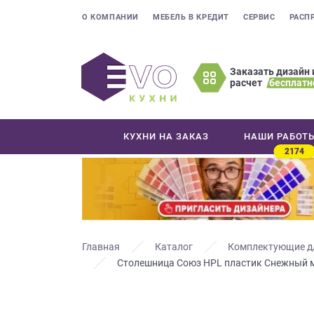
О КОМПАНИИ
МЕБЕЛЬ В КРЕДИТ
СЕРВИС
РАСП
Заказать дизайн 
расчет
бесплатн
Оставьте
ваши
контактные
КУХНИ НА ЗАКАЗ
НАШИ РАБОТ
данные
2174
Мы
свяжемся
с
вами
в
ближайшее
Главная
Каталог
Комплектующие д
время
Столешница Союз HPL пластик Снежный 
и
ответим
на