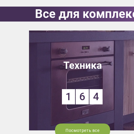
Все для комплек
Выездно
с образ
Нажим
Техника
1
6
4
Посмотреть все