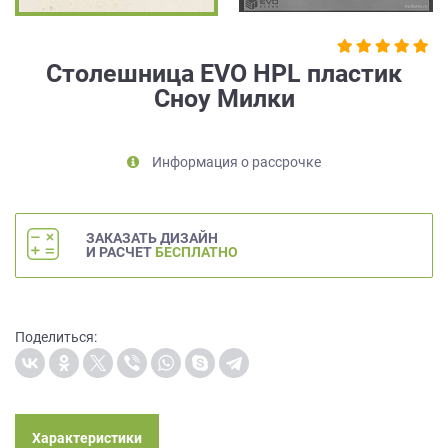
на
обработку
персональных
Столешница EVO HPL пластик
данных
,
Сноу Милки
а
также
Согласие
на
Информация о рассрочке
обработку
персональных
данных
ЗАКАЗАТЬ ДИЗАЙН
метрическими
И РАСЧЕТ
БЕСПЛАТНО
программами
в
порядке
и
Поделиться:
на
условиях
Политики
обработки
персональных
Характеристики