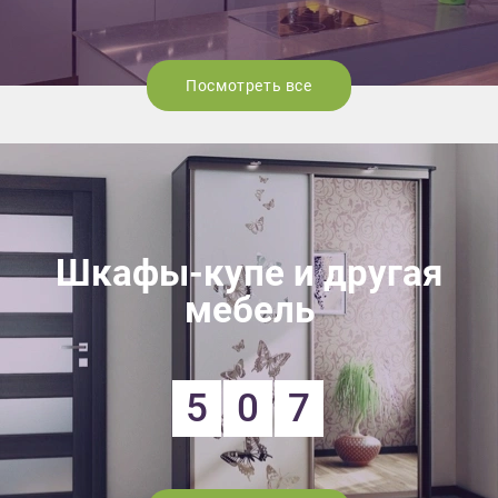
Посмотреть все
Шкафы-купе и другая
мебель
5
0
7