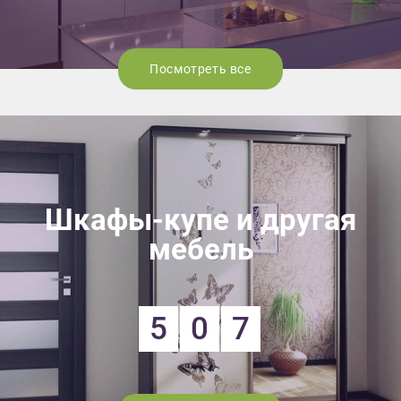
Посмотреть все
Шкафы-купе и другая
мебель
5
0
7