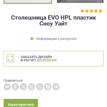
на
обработку
персональных
Столешница EVO HPL пластик
данных
,
Сноу Уайт
а
также
Согласие
на
Информация о рассрочке
обработку
персональных
данных
ЗАКАЗАТЬ ДИЗАЙН
метрическими
И РАСЧЕТ
БЕСПЛАТНО
программами
в
порядке
и
Поделиться:
на
условиях
Политики
обработки
персональных
Характеристики