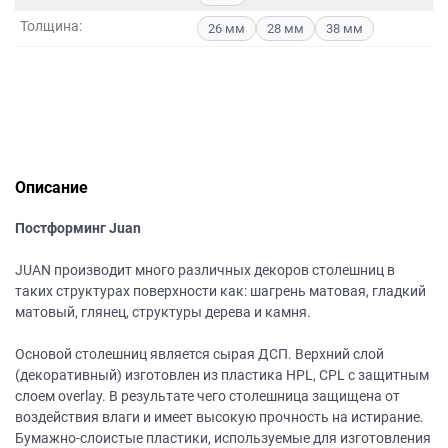
данных.
Толщина:
26 мм
28 мм
38 мм
Описание
Постформинг Juan
JUAN производит много различных декоров столешниц в
таких структурах поверхности как: шагрень матовая, гладкий
матовый, глянец, структуры дерева и камня.
Основой столешниц является сырая ДСП. Верхний слой
(декоративный) изготовлен из пластика HPL, CPL с защитным
слоем overlay. В результате чего столешница защищена от
воздействия влаги и имеет высокую прочность на истирание.
Бумажно-слоистые пластики, используемые для изготовления