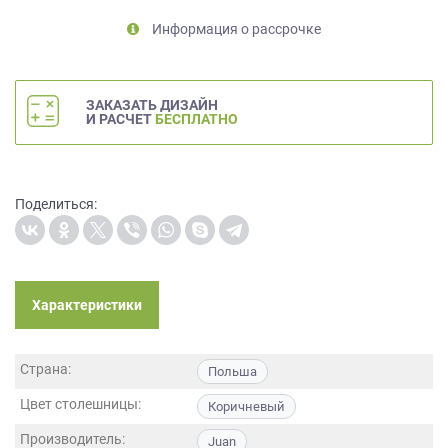
на
Информация о рассрочке
обработку
персональных
данных
,
а
ЗАКАЗАТЬ ДИЗАЙН
также
И РАСЧЕТ
БЕСПЛАТНО
Согласие
на
обработку
персональных
Поделиться:
данных
метрическими
программами
в
Характеристики
порядке
и
на
Страна:
условиях
Польша
Политики
Цвет столешницы:
Коричневый
обработки
персональных
Производитель:
Juan