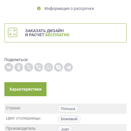
на
Информация о рассрочке
обработку
персональных
данных
,
а
ЗАКАЗАТЬ ДИЗАЙН
также
И РАСЧЕТ
БЕСПЛАТНО
Согласие
на
обработку
персональных
Поделиться:
данных
метрическими
программами
в
Характеристики
порядке
и
на
Страна:
условиях
Польша
Политики
Цвет столешницы:
Бежевый
обработки
персональных
Производитель:
Juan