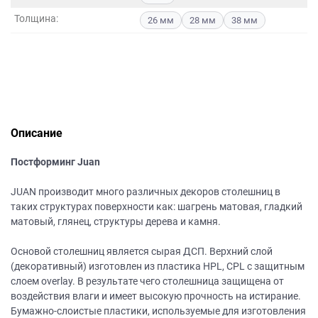
данных.
Толщина:
26 мм
28 мм
38 мм
Описание
Постформинг Juan
JUAN производит много различных декоров столешниц в
таких структурах поверхности как: шагрень матовая, гладкий
матовый, глянец, структуры дерева и камня.
Основой столешниц является сырая ДСП. Верхний слой
(декоративный) изготовлен из пластика HPL, CPL с защитным
слоем overlay. В результате чего столешница защищена от
воздействия влаги и имеет высокую прочность на истирание.
Бумажно-слоистые пластики, используемые для изготовления