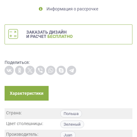
на
Информация о рассрочке
обработку
персональных
данных
,
а
ЗАКАЗАТЬ ДИЗАЙН
также
И РАСЧЕТ
БЕСПЛАТНО
Согласие
на
обработку
персональных
Поделиться:
данных
метрическими
программами
в
Характеристики
порядке
и
на
Страна:
условиях
Польша
Политики
Цвет столешницы:
Зеленый
обработки
персональных
Производитель:
Juan