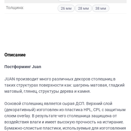
данных.
Толщина:
26 мм
28 мм
38 мм
Описание
Постформинг Juan
JUAN производит много различных декоров столешниц в
таких структурах поверхности как: шагрень матовая, гладкий
матовый, глянец, структуры дерева и камня.
Основой столешниц является сырая ДСП. Верхний слой
(декоративный) изготовлен из пластика HPL, CPL с защитным
слоем overlay. В результате чего столешница защищена от
воздействия влаги и имеет высокую прочность на истирание.
Бумажно-слоистые пластики, используемые для изготовления