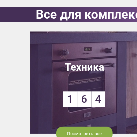
Все для комплек
Выездно
с образ
Нажим
Техника
1
6
4
Посмотреть все