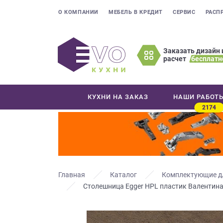
О КОМПАНИИ
МЕБЕЛЬ В КРЕДИТ
СЕРВИС
РАСП
Заказать дизайн 
расчет
бесплатн
Оставьте
ваши
контактные
КУХНИ НА ЗАКАЗ
НАШИ РАБОТ
данные
2174
Мы
свяжемся
с
вами
в
ближайшее
Главная
Каталог
Комплектующие д
время
Столешница Egger HPL пластик Валентина
и
ответим
на