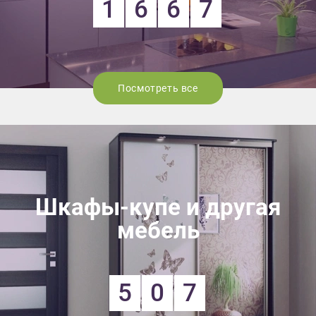
1
6
6
7
Посмотреть все
Шкафы-купе и другая
мебель
5
0
7