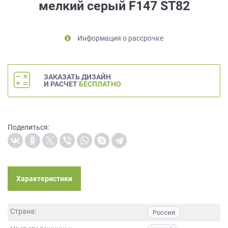
мелкий серый F147 ST82
на
обработку
персональных
Информация о рассрочке
данных
,
а
также
Согласие
ЗАКАЗАТЬ ДИЗАЙН
на
И РАСЧЕТ
БЕСПЛАТНО
обработку
персональных
данных
метрическими
Поделиться:
программами
в
порядке
и
на
Характеристики
условиях
Политики
обработки
Страна:
Россия
персональных