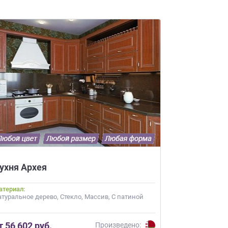
ухня Архея
атериал:
атуральное дерево, Стекло, Массив, С патиной
т 56 602 руб.
Произведено: