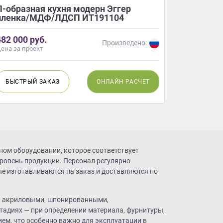
П-образная кухня модерн Эггер
Прямая к
пленка/МДФ/ЛДСП ИТ191104
Массив 
482 000 руб.
347 720 
Произведено:
ена за проект
Цена за про
БЫСТРЫЙ
ЗАКАЗ
ОНЛАЙН
РАСЧЕТ
БЫСТР
ном оборудовании, которое соответствует
ровень продукции. Персонал регулярно
е изготавливаются на заказ и доставляются по
Ф, акриловыми, шпонированными,
адиях — при определении материала, фурнитуры,
м, что особенно важно для эксплуатации в