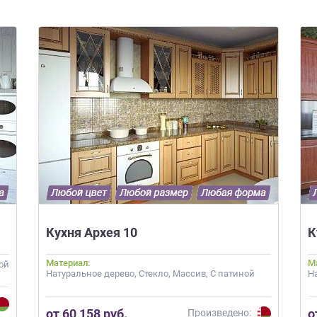
Кухня Архея 10
К
Материал:
М
ой
Натуральное дерево, Стекло, Массив, С патиной
Н
от 60 158 руб.
о
Произведено: