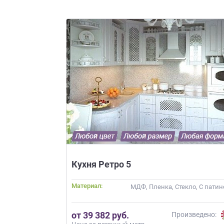
все
вопросы!
Ваше
имя
Ваш
телефон*
править
заявку
Нажимая
Кухня Ретро 5
на
кнопку
Материал:
МДФ, Пленка, Стекло, С патин
"Отправить",
вы
даете
от 39 382 руб.
Произведено:
Согласие