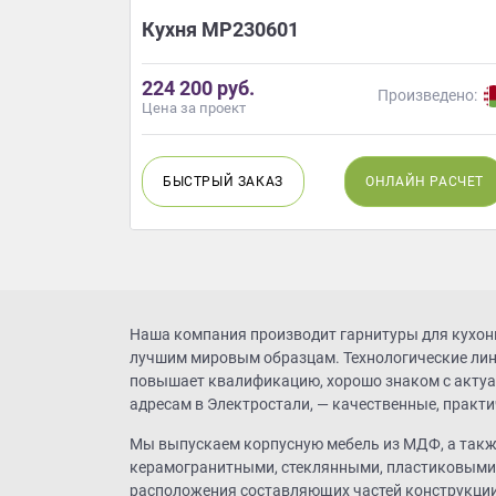
тик/МДФ/
Кухня МР230601
224 200 руб.
ведено:
Произведено:
Цена за проект
Н
РАСЧЕТ
БЫСТРЫЙ
ЗАКАЗ
ОНЛАЙН
РАСЧЕТ
Наша компания производит гарнитуры для кухонь
лучшим мировым образцам. Технологические лини
повышает квалификацию, хорошо знаком с актуал
адресам в Электростали, — качественные, практи
Мы выпускаем корпусную мебель из МДФ, а такж
керамогранитными, стеклянными, пластиковыми 
расположения составляющих частей конструкции