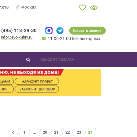
АКТЫ
МОСКВА
 (495) 118-29-30
Заказать звонок
info@evo-kuhni.ru
11.00-21.00 без выходных
1
...
20
21
22
23
24