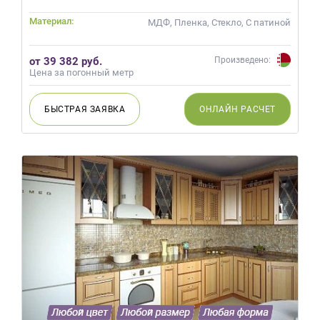
на
Материал:
МДФ, Пленка, Стекло, С патиной
обработку
персональных
данных
,
от 39 382 руб.
Произведено:
а
Цена за погонный метр
также
Согласие
БЫСТРАЯ
ЗАЯВКА
ОНЛАЙН
РАСЧЕТ
на
обработку
персональных
данных
метрическими
программами
в
порядке
и
на
условиях
Политики
обработки
персональных