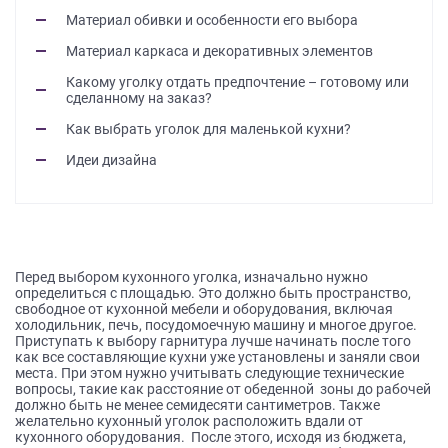
на
Материал обивки и особенности его выбора
обработку
Материал каркаса и декоративных элементов
персональных
данных
,
Какому уголку отдать предпочтение – готовому или
сделанному на заказ?
а
также
Как выбрать уголок для маленькой кухни?
Согласие
Идеи дизайна
на
обработку
персональных
данных
метрическими
программами
Перед выбором кухонного уголка, изначально нужно
в
определиться с площадью. Это должно быть пространство,
порядке
свободное от кухонной мебели и оборудования, включая
холодильник, печь, посудомоечную машину и многое другое.
и
Приступать к выбору гарнитура лучше начинать после того
на
как все составляющие кухни уже установлены и заняли свои
условиях
места. При этом нужно учитывать следующие технические
вопросы, такие как расстояние от обеденной зоны до рабочей
Политики
должно быть не менее семидесяти сантиметров. Также
обработки
желательно кухонный уголок расположить вдали от
персональных
кухонного оборудования. После этого, исходя из бюджета,