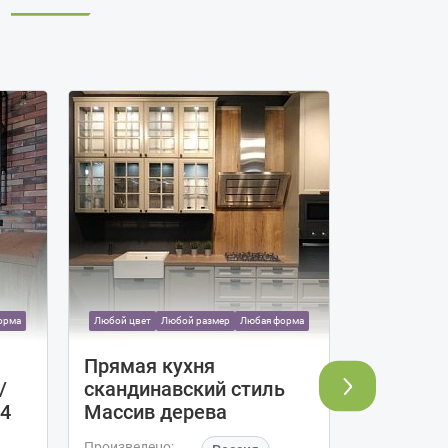
орма
Любой цвет
Любой размер
Любая форма
Любой цвет
Прямая кухня
Угловая
/
скандинавский стиль
Breeze/A
4
Массив дерева
МДФ РК
Произведено:
Произведен