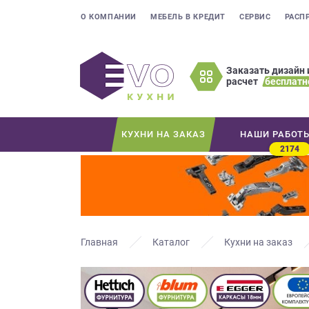
О КОМПАНИИ
МЕБЕЛЬ В КРЕДИТ
СЕРВИС
РАСП
Заказать дизайн 
расчет
бесплатн
Оставьте
ваши
контактные
КУХНИ НА ЗАКАЗ
НАШИ РАБОТ
данные
2174
Мы
свяжемся
с
вами
в
ближайшее
Главная
Каталог
Кухни на заказ
время
и
ответим
на