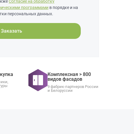
также
Согласие на обработку
рическими программами
в порядке и на
тки персональных данных.
Заказать
окупка
Комплексная > 800
видов фасадов
ники,
туры
9 фабрик-партнеров России
и Белоруссии