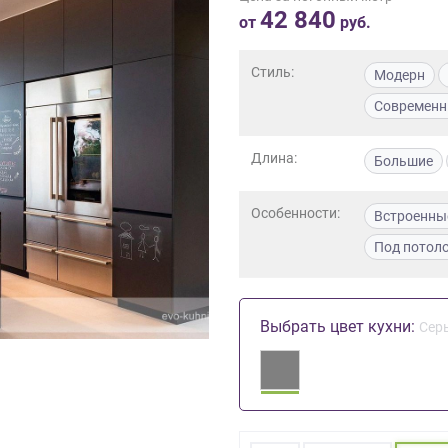
42 840
от
руб.
Стиль:
Модерн
Современ
Длина:
Большие
Особенности:
Встроенны
Под потол
Выбрать цвет кухни:
Сер