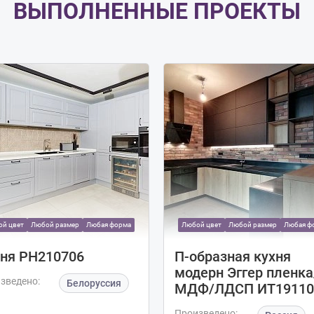
ВЫПОЛНЕННЫЕ ПРОЕКТЫ
й цвет
Любой размер
Любая форма
Любой цвет
Любой размер
Любая ф
ня РН210706
П-образная кухня
модерн Эггер пленка
зведено:
Белоруссия
МДФ/ЛДСП ИТ19110
Произведено: