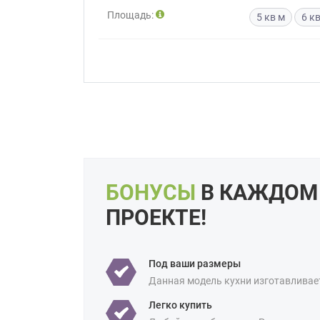
Площадь:
5 кв м
6 к
Приш
Выездно
с образ
Нажим
БОНУСЫ
В КАЖДОМ
ПРОЕКТЕ!
Под ваши размеры
Данная модель кухни изготавливае
Легко купить