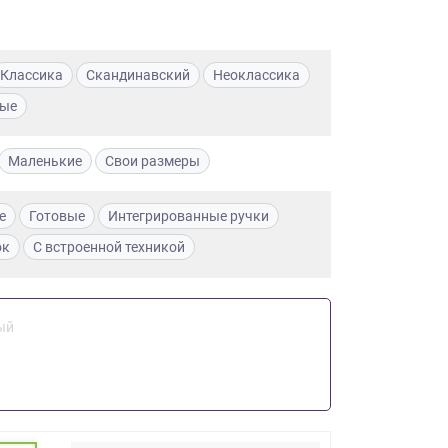
Классика
Скандинавский
Неоклассика
ные
Маленькие
Свои размеры
е
Готовые
Интегрированные ручки
ок
С встроенной техникой
ый