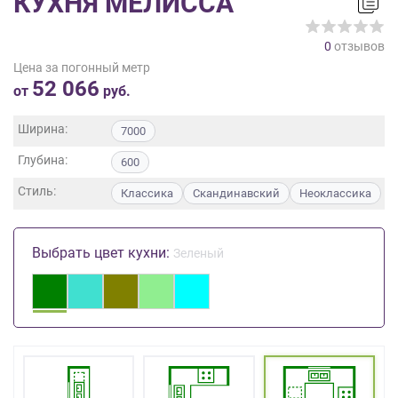
КУХНЯ МЕЛИССА
на
обработку
0
отзывов
персональных
Цена за погонный метр
данных
,
52 066
а
от
руб.
также
Согласие
Ширина:
7000
на
Глубина:
обработку
600
персональных
Стиль:
Классика
Скандинавский
Неоклассика
данных
метрическими
программами
Выбрать цвет кухни:
Зеленый
в
порядке
и
на
условиях
Политики
обработки
персональных