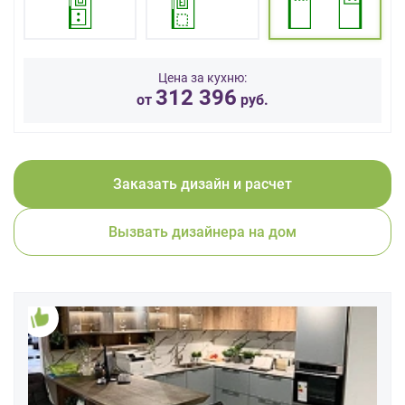
данных.
Цена за кухню:
312 396
от
руб.
Заказать дизайн и расчет
Вызвать дизайнера на дом