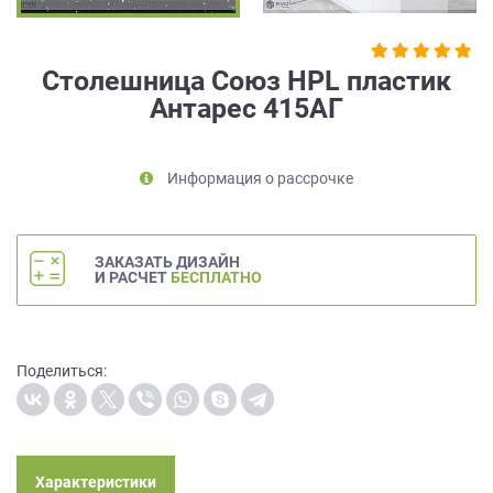
на
обработку
персональных
Столешница Союз HPL пластик
данных
,
Антарес 415АГ
а
также
Согласие
на
Информация о рассрочке
обработку
персональных
данных
ЗАКАЗАТЬ ДИЗАЙН
метрическими
И РАСЧЕТ
БЕСПЛАТНО
программами
в
порядке
и
Поделиться:
на
условиях
Политики
обработки
персональных
Характеристики