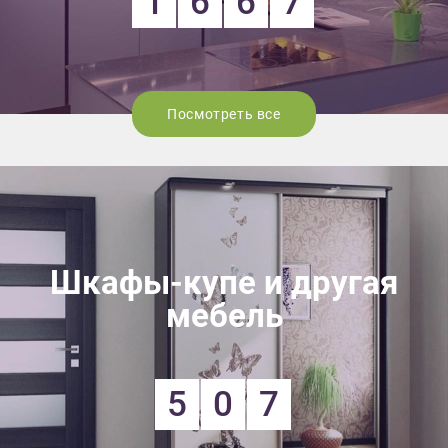
1
6
6
7
Посмотреть все
Шкафы-купе и другая
мебель
5
0
7