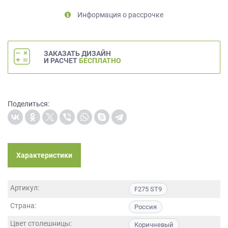
на
Информация о рассрочке
обработку
персональных
данных
,
а
ЗАКАЗАТЬ ДИЗАЙН
также
И РАСЧЕТ
БЕСПЛАТНО
Согласие
на
обработку
персональных
Поделиться:
данных
метрическими
программами
в
Характеристики
порядке
и
на
Артикул:
условиях
F275 ST9
Политики
Страна:
Россия
обработки
персональных
Цвет столешницы:
Коричневый