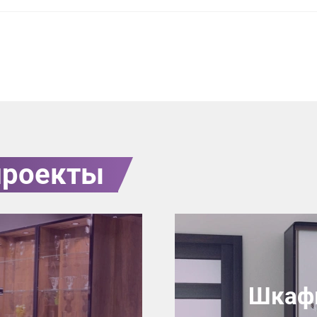
проекты
Шкафы
Нет времени? П