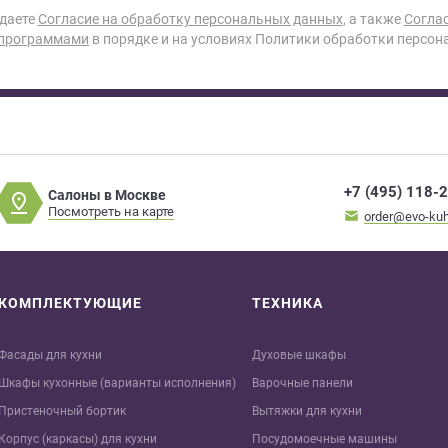
 даете
Согласие на обработку персональных данных
, а также
Согла
 программами
в порядке и на условиях Политики обработки персон
+7 (495) 118-
Салоны в Москве
Посмотреть на карте
order@evo-kuh
КОМПЛЕКТУЮЩИЕ
ТЕХНИКА
Фасады для кухни
Духовые шкафы
Шкафы кухонные (варианты исполнения)
Варочные панели
Пристеночный бортик
Вытяжки для кухни
Корпус (каркасы) для кухни
Посудомоечные машины