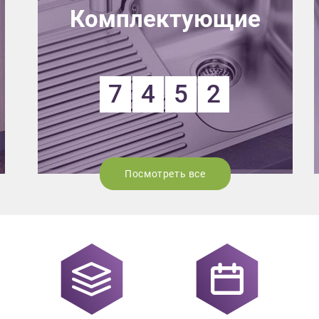
ЗАКАЗАТЬ РАСЧЕТ
й дизайнер
персональных дан
Комплектующие
цами
ая на кнопку “Отправить”, вы принимаете условия
Политики конфиденциал
7
4
5
2
Посмотреть все