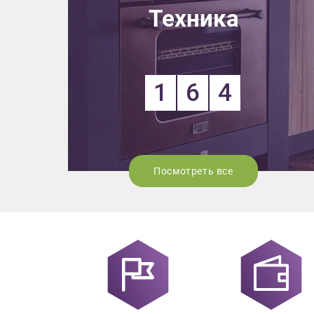
Выездно
Техника
с образ
Нажим
1
6
4
Посмотреть все