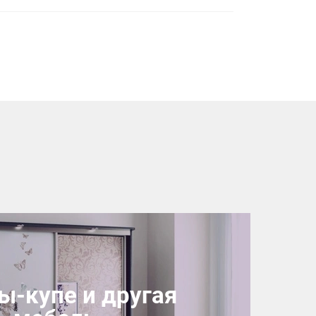
-купе и другая
×
робки?