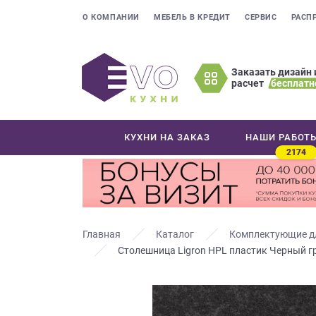
О КОМПАНИИ
МЕБЕЛЬ В КРЕДИТ
СЕРВИС
РАСП
Заказать дизайн 
расчет
бесплатн
Оставьте
ваши
контактные
КУХНИ НА ЗАКАЗ
НАШИ РАБОТ
данные
2174
Мы
свяжемся
с
вами
в
Главная
Каталог
Комплектующие д
ближайшее
Столешница Ligron HPL пластик Черный г
время
и
ответим
на