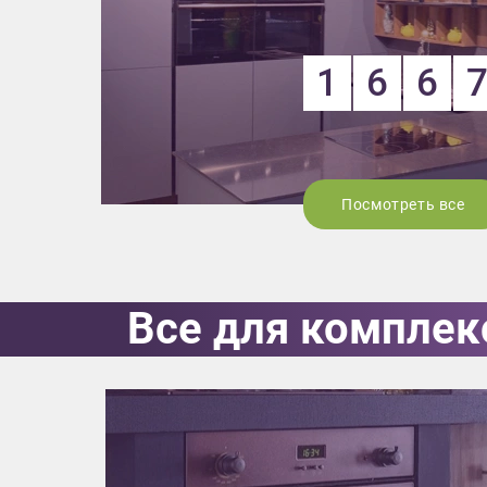
1
6
6
Посмотреть все
Приш
Все для комплек