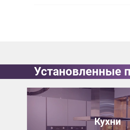
данных.
Установленные 
Кухни