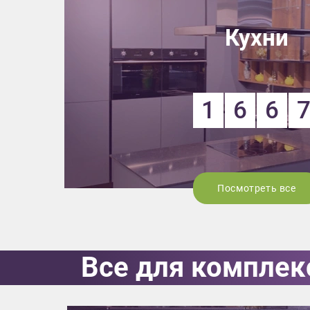
Приш
Кухни
1
6
6
Выездно
с образ
Нажим
Посмотреть все
Все для комплек