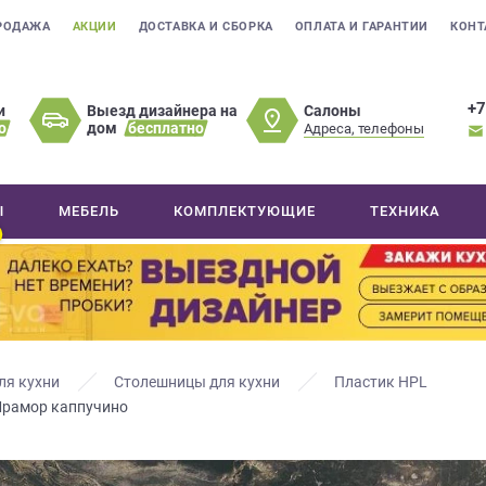
РОДАЖА
АКЦИИ
ДОСТАВКА И СБОРКА
ОПЛАТА И ГАРАНТИИ
КОНТ
+7
Салоны
и
Выезд дизайнера на
о
дом
бесплатно
Адреса, телефоны
Ы
МЕБЕЛЬ
КОМПЛЕКТУЮЩИЕ
ТЕХНИКА
ля кухни
Столешницы для кухни
Пластик HPL
Мрамор каппучино