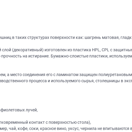
ниц в таких структурах поверхности как: шагрень матовая, гладк
слой (декоративный) изготовлен из пластика HPL, CPL с защитным 
 прочность на истирание. Бумажно-слоистые пластики, используе
м, а место соединения его с ламинатом защищен полиуретановым
изводственного процесса и используемого сырья, столешницы в эксп
афиолетовых лучей,
тковременный контакт с поверхностью стола),
ер, чай, кофе, соки, красное вино, уксус, чернила не впитываются