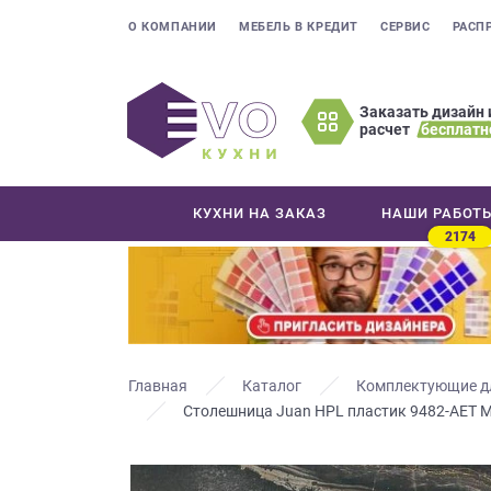
О КОМПАНИИ
МЕБЕЛЬ В КРЕДИТ
СЕРВИС
РАСП
Заказать дизайн 
расчет
бесплатн
Оставьте
ваши
контактные
КУХНИ НА ЗАКАЗ
НАШИ РАБОТ
данные
2174
Мы
свяжемся
с
вами
в
ближайшее
Главная
Каталог
Комплектующие д
время
Столешница Juan HPL пластик 9482-AET 
и
ответим
на