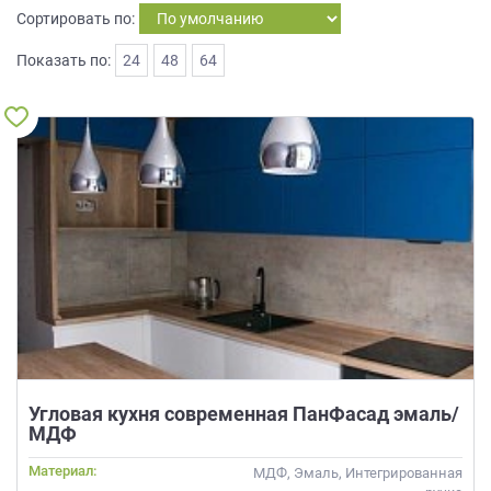
на
Сортировать по:
обработку
Показать по:
24
48
64
персональных
данных
,
а
также
Согласие
на
обработку
персональных
данных
метрическими
программами
в
порядке
и
на
условиях
Угловая кухня современная ПанФасад эмаль/
Политики
МДФ
обработки
Материал:
МДФ, Эмаль, Интегрированная
персональных