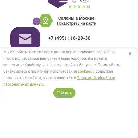
Салоны в Москве
Посмотреть на карте
+7 (495) 118-29-30
Мы обрабатываем cookies с целью персонализации сервисов и
✖
Заказать звонок
чтобы пользоваться веб-сайтом было удобнее. Вы можете
запретить обработку сookies в настройках браузера. Пожалуйста,
ознакомьтесь с политикой использования
cookies
. Продолжая
пользоваться сайтом, вы соглашаетесь с
Политикой обработки
© EVO КУХНИ 2026.
Карта сайта
персональных данных
.
Мы в соцсетях
Принять
Принимаем к оплате
Кредиты и рассрочка