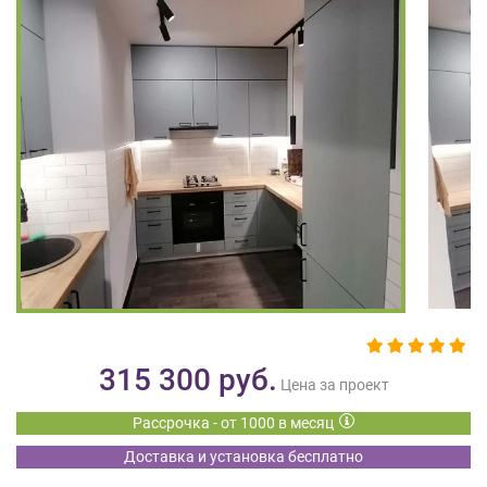
на
обработку
персональных
данных
,
а
также
Согласие
на
обработку
персональных
данных
метрическими
программами
в
порядке
и
315 300
руб.
на
Цена за проект
условиях
Рассрочка - от 1000 в месяц
Политики
обработки
Доставка и установка бесплатно
персональных