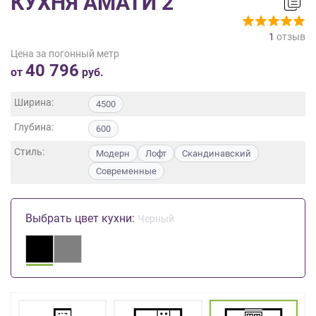
КУХНЯ АМАТИ 2
на
обработку
1
отзыв
персональных
Цена за погонный метр
данных
,
40 796
а
от
руб.
также
Согласие
Ширина:
4500
на
Глубина:
обработку
600
персональных
Стиль:
Модерн
Лофт
Скандинавский
данных
Современные
метрическими
программами
в
Выбрать цвет кухни:
порядке
Черный
и
на
условиях
Политики
обработки
персональных