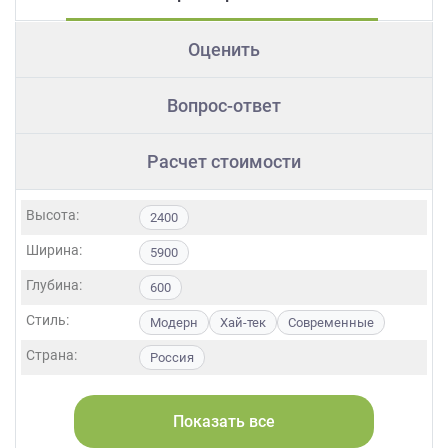
Оценить
Вопрос-ответ
Расчет стоимости
Высота:
2400
Ширина:
5900
Глубина:
600
Стиль:
Модерн
Хай-тек
Современные
Страна:
Россия
Фасады:
ЛДСП
МДФ
Пластик
Акрил
Alvic / УФ лак
Матовые
Эмаль
Показать все
Стекло