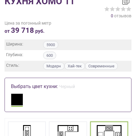
КУХНЯ ХОМО 11
на
обработку
0
отзывов
персональных
Цена за погонный метр
данных
,
39 718
а
от
руб.
также
Согласие
Ширина:
5900
на
Глубина:
обработку
600
персональных
Стиль:
Модерн
Хай-тек
Современные
данных
метрическими
программами
Выбрать цвет кухни:
Черный
в
порядке
и
на
условиях
Политики
обработки
персональных