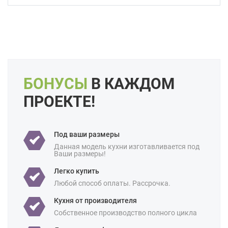
Форма кухни:
Прямая
С островом
С барной стойкой
Цвет:
Черный
Длина:
6 метров
Большие
Свои размеры
БОНУСЫ
В КАЖДОМ
Отделка:
Под дерево
ПРОЕКТЕ!
Особенности:
Встроенные
Готовые
С встроенной техникой
Производство:
Российские
Под ваши размеры
Ценовая
Данная модель кухни изготавливается под
Бюджетные
Ваши размеры!
категория:
Легко купить
Назначение:
В частный дом
Любой способ оплаты. Рассрочка.
Площадь:
9 кв м
10 кв м
12 кв м
18 кв м
Кухня от производителя
Собственное производство полного цикла