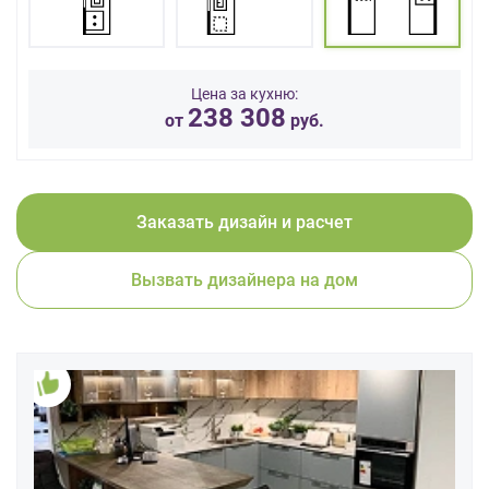
данных.
Цена за кухню:
238 308
от
руб.
Заказать дизайн и расчет
Вызвать дизайнера на дом