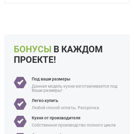
Форма кухни:
Угловая
С барной стойкой
Цвет:
Бежевый
Слоновая кость
Кремовый
Коричневый
Капучино
Длина:
Большие
Свои размеры
Отделка:
Под дерево
БОНУСЫ
В КАЖДОМ
Особенности:
Без верхних шкафов
Встроенные
ПРОЕКТЕ!
Готовые
Под потолок
С встроенной техникой
Под ваши размеры
Производство:
Российские
Данная модель кухни изготавливается под
Ваши размеры!
Ценовая
Бюджетные
Премиум-класс
категория:
Легко купить
Назначение:
В частный дом
Любой способ оплаты. Рассрочка.
Площадь:
Кухня от производителя
12 кв м
18 кв м
Собственное производство полного цикла