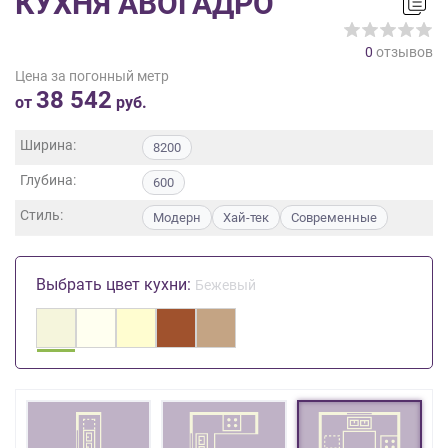
КУХНЯ АВОГАДРО
на
обработку
0
отзывов
персональных
Цена за погонный метр
данных
,
38 542
а
от
руб.
также
Согласие
Ширина:
8200
на
Глубина:
обработку
600
персональных
Стиль:
Модерн
Хай-тек
Современные
данных
метрическими
программами
Выбрать цвет кухни:
Бежевый
в
порядке
и
на
условиях
Политики
обработки
персональных