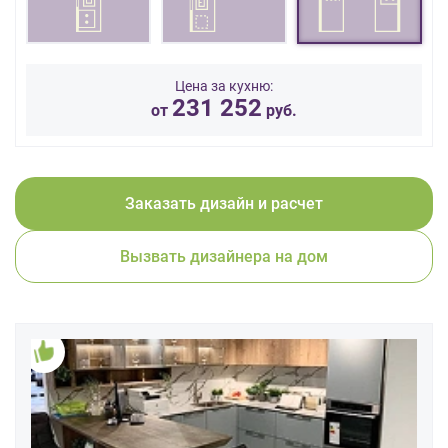
данных.
Цена за кухню:
231 252
от
руб.
Заказать дизайн и расчет
Вызвать дизайнера на дом