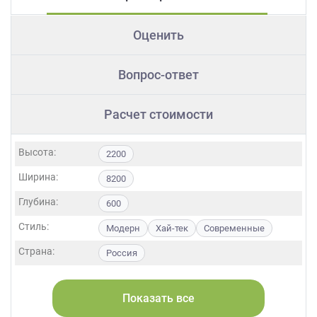
Оценить
Вопрос-ответ
Расчет стоимости
Высота:
2200
Ширина:
8200
Глубина:
600
Стиль:
Модерн
Хай-тек
Современные
Страна:
Россия
Фасады:
ЛДСП
МДФ
Пластик
Акрил
Пленка
Эмаль
Шпон
Показать все