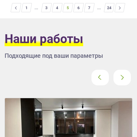
<
1
...
3
4
5
6
7
...
>
24
Наши работы
Подходящие под ваши параметры
‹
›