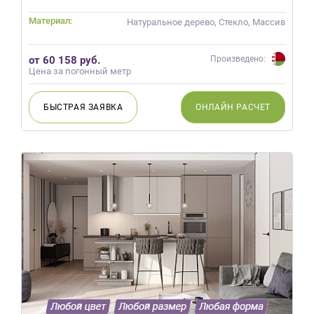
на
Материал:
Натуральное дерево, Стекло, Массив
обработку
персональных
данных
,
от 60 158 руб.
Произведено:
а
Цена за погонный метр
также
Согласие
БЫСТРАЯ
ЗАЯВКА
ОНЛАЙН
РАСЧЕТ
на
обработку
персональных
данных
метрическими
программами
в
порядке
и
на
условиях
Политики
обработки
персональных