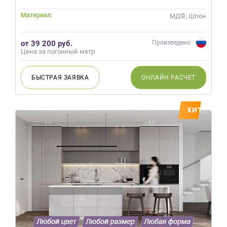
на
Материал:
МДФ, Шпон
обработку
персональных
данных
,
от 39 200 руб.
Произведено:
а
Цена за погонный метр
также
Согласие
БЫСТРАЯ
ЗАЯВКА
ОНЛАЙН
РАСЧЕТ
на
обработку
персональных
ХИТ
данных
метрическими
программами
в
порядке
и
на
условиях
Политики
обработки
персональных