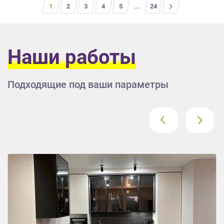
1
2
3
4
5
...
>
24
Наши работы
Подходящие под ваши параметры
‹
›