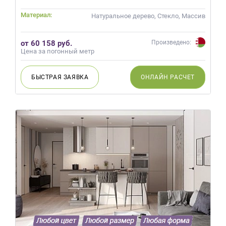
на
Материал:
Натуральное дерево, Стекло, Массив
обработку
персональных
данных
,
от 60 158 руб.
Произведено:
а
Цена за погонный метр
также
Согласие
БЫСТРАЯ
ЗАЯВКА
ОНЛАЙН
РАСЧЕТ
на
обработку
персональных
данных
метрическими
программами
в
порядке
и
на
условиях
Политики
обработки
персональных