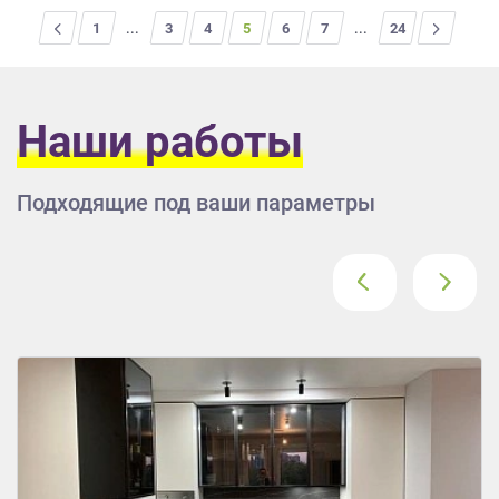
<
1
...
3
4
5
6
7
...
>
24
Наши работы
Подходящие под ваши параметры
‹
›