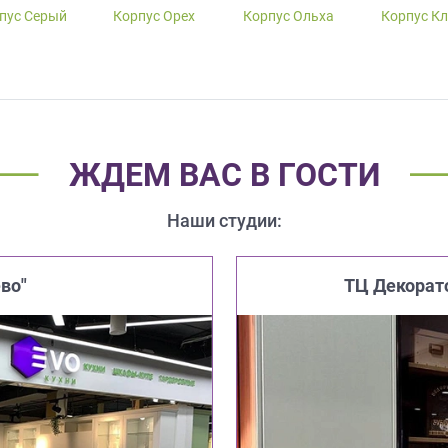
пус Серый
Корпус Орех
Корпус Ольха
Корпус К
ЖДЕМ ВАС В ГОСТИ
Наши студии:
во"
ТЦ Декорат