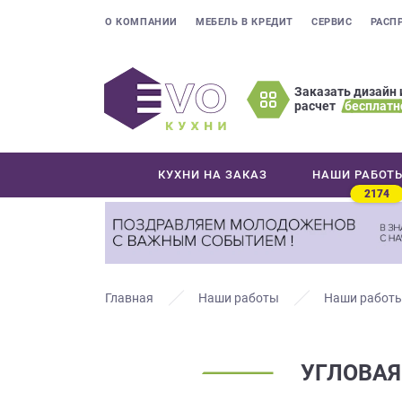
О КОМПАНИИ
МЕБЕЛЬ В КРЕДИТ
СЕРВИС
РАСП
Заказать дизайн 
расчет
бесплатн
Оставьте
ваши
контактные
КУХНИ НА ЗАКАЗ
НАШИ РАБОТ
данные
2174
Мы
свяжемся
с
вами
в
Главная
Наши работы
Наши работы
ближайшее
время
и
УГЛОВАЯ
ответим
на