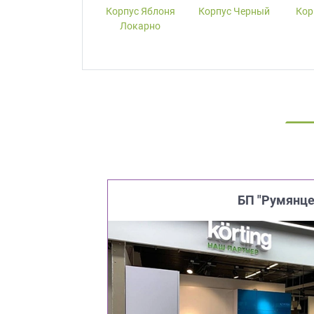
Корпус W1000-
Корпус Яблоня
Корпус Черный
Кор
ST19 Белый
Локарно
Премиум
БП "Румянце