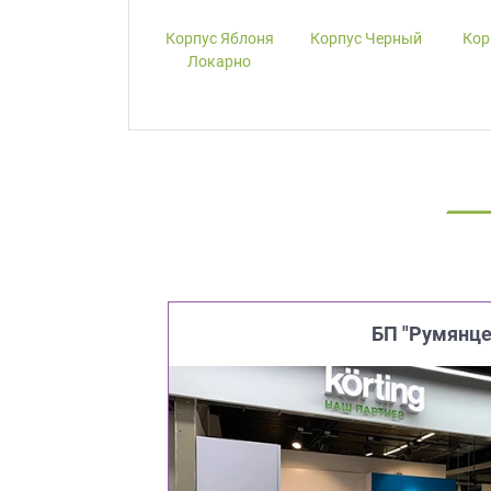
Корпус W1000-
Корпус Яблоня
Корпус Черный
Кор
ST19 Белый
Локарно
Премиум
БП "Румянце