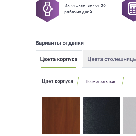
Изготовление -
от 20
Приш
рабочих дней
Варианты отделки
Цвета корпуса
Цвета столешниц
Выездно
с образ
Нажим
Цвет корпуса
Посмотреть все