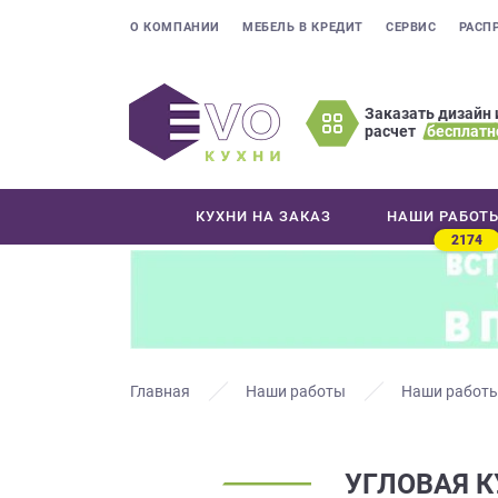
О КОМПАНИИ
МЕБЕЛЬ В КРЕДИТ
СЕРВИС
РАСП
Заказать дизайн 
расчет
бесплатн
Оставьте
ваши
контактные
КУХНИ НА ЗАКАЗ
НАШИ РАБОТ
данные
2174
Мы
свяжемся
с
вами
в
ближайшее
Главная
Наши работы
Наши работы
время
и
ответим
УГЛОВАЯ 
на