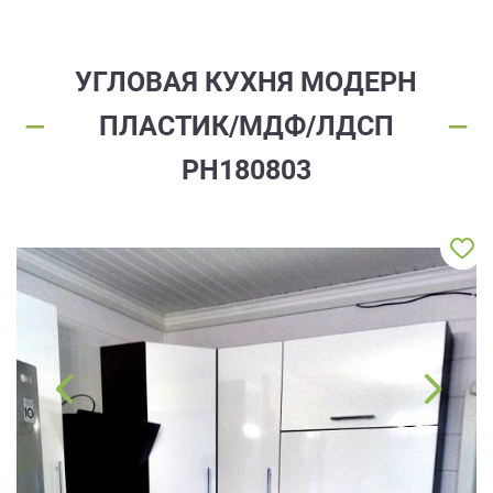
ЗАКАЗАТЬ РАСЧЕТ
все
качественную мебель не выходя из
дома.
вопросы!
Нажимая на кнопку “Отправить”, вы
принимаете условия
Политики
Ваше
УГЛОВАЯ КУХНЯ МОДЕРН
конфиденциальности
имя
ПЛАСТИК/МДФ/ЛДСП
ПРИГЛАСИТЬ ДИЗАЙНЕРА
Ваш
РН180803
Нажимая на кнопку "Отправить", вы
телефон*
даете
Согласие на обработку
персональных данных
, а также
Согласие на обработку персональных
данных метрическими программами
в
порядке и на условиях Политики
править
обработки персональных данных.
заявку
Нажимая
на
кнопку
"Отправить",
вы
даете
Согласие