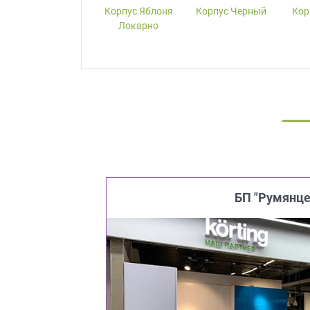
Корпус W1000-
Корпус Яблоня
Корпус Черный
Кор
ST19 Белый
Локарно
Премиум
БП "Румянце