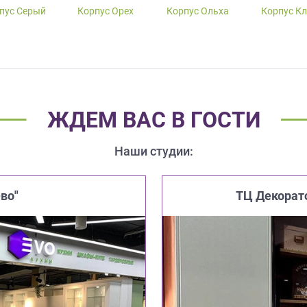
пус Серый
Корпус Орех
Корпус Ольха
Корпус К
ЖДЕМ ВАС В ГОСТИ
Наши студии:
во"
ТЦ Декорат