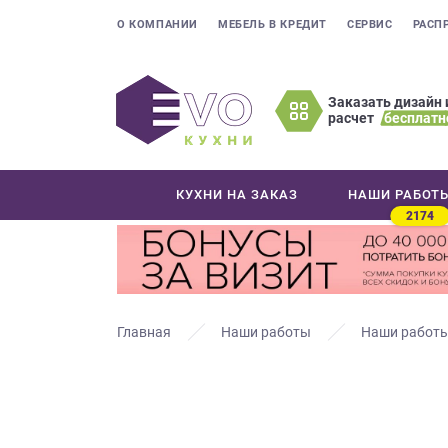
О КОМПАНИИ
МЕБЕЛЬ В КРЕДИТ
СЕРВИС
РАСП
Заказать дизайн 
расчет
бесплатн
Оставьте
ваши
контактные
КУХНИ НА ЗАКАЗ
НАШИ РАБОТ
данные
2174
Мы
свяжемся
с
вами
в
Главная
Наши работы
Наши работы
ближайшее
время
и
ответим
на