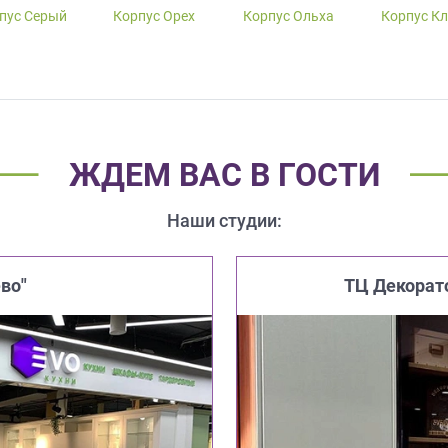
пус Серый
Корпус Орех
Корпус Ольха
Корпус К
ЖДЕМ ВАС В ГОСТИ
Наши студии:
во"
ТЦ Декорат