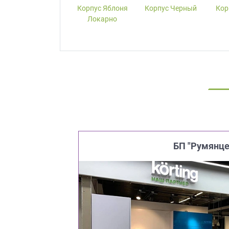
Корпус W1000-
Корпус Яблоня
Корпус Черный
Кор
ST19 Белый
Локарно
Премиум
БП "Румянце