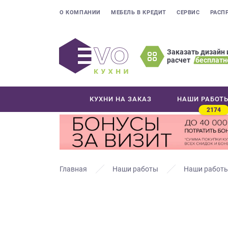
О КОМПАНИИ
МЕБЕЛЬ В КРЕДИТ
СЕРВИС
РАСП
Заказать дизайн 
расчет
бесплатн
Оставьте
ваши
контактные
КУХНИ НА ЗАКАЗ
НАШИ РАБОТ
данные
2174
Мы
свяжемся
с
вами
в
Главная
Наши работы
Наши работы
ближайшее
время
и
ответим
на